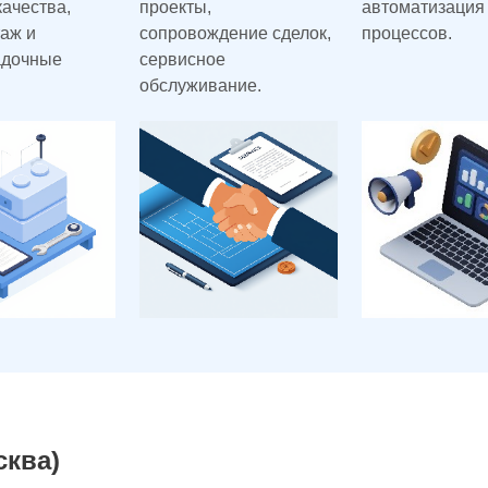
качества,
проекты,
автоматизация
аж и
сопровождение сделок,
процессов.
адочные
сервисное
обслуживание.
сква)