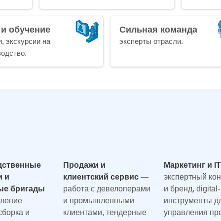
 и обучение
Сильная команда
, экскурсии на
эксперты отрасли.
водство.
дственные
Продажи и
Маркетинг и I
и и
клиентский сервис
—
экспертный кон
ые бригады
работа с девелоперами
и бренд, digital-
вление
и промышленными
инструменты д
сборка и
клиентами, тендерные
управления пр