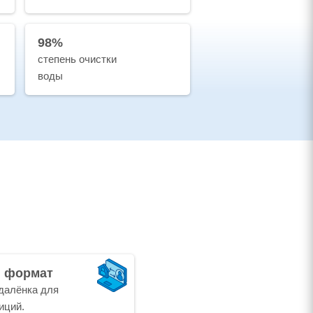
98%
степень очистки
воды
й формат
далёнка для
иций.