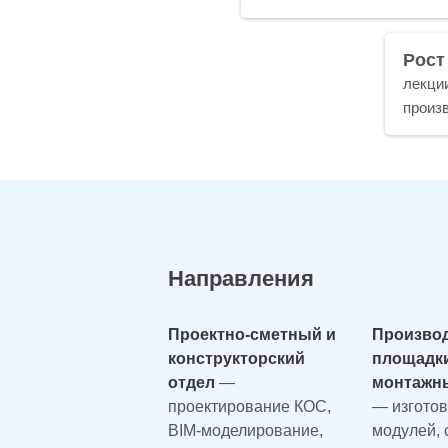
Рост
лекции
произ
Направления
Проектно-сметный и
Произво
конструкторский
площадк
отдел
—
монтажн
проектирование КОС,
— изгото
BIM-моделирование,
модулей, 