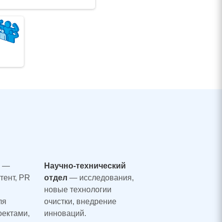
T
—
Научно-технический
тент, PR
отдел
— исследования,
новые технологии
ля
очистки, внедрение
оектами,
инноваций.