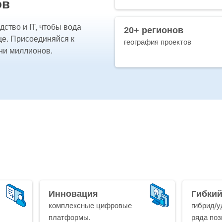
ов
тво и IT, чтобы вода
20+ регионов
ще. Присоединяйся к
география проектов
ни миллионов.
Инновация
Гибки
комплексные цифровые
гибрид/у
платформы.
ряда поз